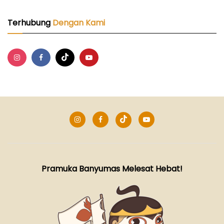
TERBANYAK SE INDONESIA, PELANTIKAN
16.901 PRAMUKA GARUDA KWARCAB
Terhubung
Dengan Kami
BANYUMAS 2024
VIDEO KEGIATAN
WORKSHOP KEUANGAN KWARCAB
BANYUMAS
VIDEO KEGIATAN
Pramuka Banyumas Melesat Hebat!