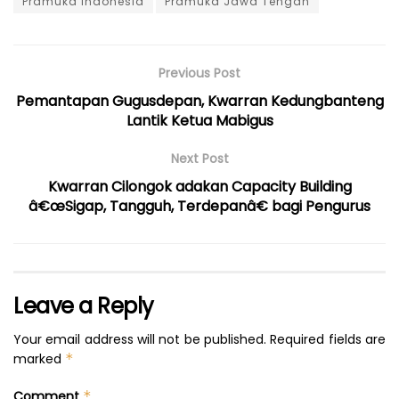
Pramuka Indonesia
Pramuka Jawa Tengah
Previous Post
Pemantapan Gugusdepan, Kwarran Kedungbanteng
Lantik Ketua Mabigus
Next Post
Kwarran Cilongok adakan Capacity Building
â€œSigap, Tangguh, Terdepanâ€ bagi Pengurus
Leave a Reply
Your email address will not be published.
Required fields are
marked
*
Comment
*