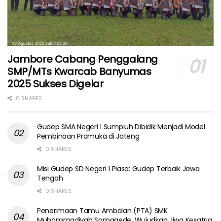
Jambore Cabang Penggalang
SMP/MTs Kwarcab Banyumas
2025 Sukses Digelar
0 SHARES
Gudep SMA Negeri 1 Sumpiuh Dibidik Menjadi Model
Pembinaan Pramuka di Jateng
0 SHARES
Misi Gudep SD Negeri 1 Piasa: Gudep Terbaik Jawa
Tengah
0 SHARES
Penerimaan Tamu Ambalan (PTA) SMK
Muhammadiyah Somagede, Wujudkan Jiwa Kesatria