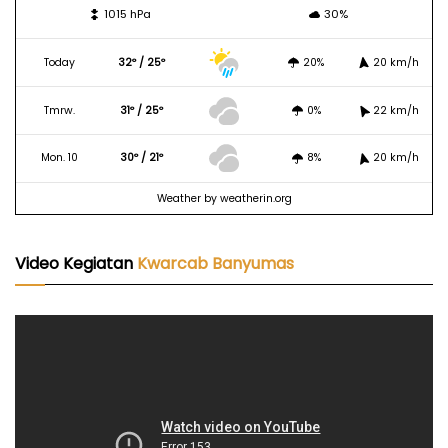
1015 hPa
30%
Today
32º / 25º
20%
20 km/h
Tmrw.
31º / 25º
0%
22 km/h
Mon. 10
30º / 21º
8%
20 km/h
Weather
by weatherin.org
Video Kegiatan
Kwarcab Banyumas