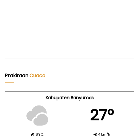
Prakiraan
Cuaca
Kabupaten Banyumas
27º
89%
4 km/h