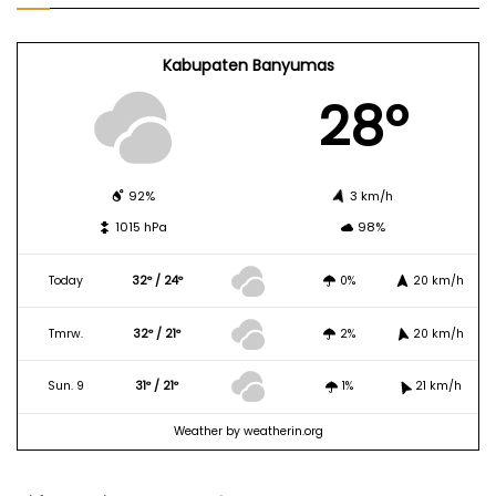
Kabupaten Banyumas
28º
92%
3 km/h
1015 hPa
98%
Today
32º / 24º
0%
20 km/h
Tmrw.
32º / 21º
2%
20 km/h
Sun. 9
31º / 21º
1%
21 km/h
Weather
by weatherin.org