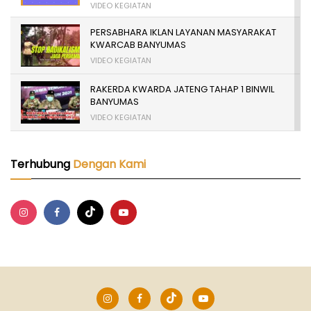
VIDEO KEGIATAN
PERSABHARA IKLAN LAYANAN MASYARAKAT
KWARCAB BANYUMAS
VIDEO KEGIATAN
RAKERDA KWARDA JATENG TAHAP 1 BINWIL
BANYUMAS
VIDEO KEGIATAN
TERBANYAK SE INDONESIA, PELANTIKAN
16.901 PRAMUKA GARUDA KWARCAB
Terhubung
Dengan Kami
BANYUMAS 2024
VIDEO KEGIATAN
WORKSHOP KEUANGAN KWARCAB
BANYUMAS
VIDEO KEGIATAN