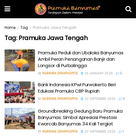
Home
Tag
Pramuka Jawa Tengah
Tag:
Pramuka Jawa Tengah
Pramuka Peduli dan Ubaloka Banyumas
Ambil Peran Penanganan Banjir dan
Longsor di Purbalingga
BY
NURRINA DYAHPUSPITA
25 JANUARY 2026
0
Bank Indonesia KPwI Purwokerto Beri
Edukasi Pramuka CBP Rupiah
BY
NURRINA DYAHPUSPITA
22 SEPTEMBER 2025
0
Groundbreaking Gedung Baru Pramuka
Banyumas: Simbol Apresiasi Prestasi
Kwarcab Banyumas 34 Kali Tergiat
BY
NURRINA DYAHPUSPITA
20 SEPTEMBER 2025
1