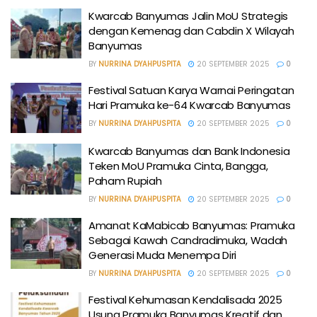
Kwarcab Banyumas Jalin MoU Strategis
dengan Kemenag dan Cabdin X Wilayah
Banyumas
BY
NURRINA DYAHPUSPITA
20 SEPTEMBER 2025
0
Festival Satuan Karya Warnai Peringatan
Hari Pramuka ke-64 Kwarcab Banyumas
BY
NURRINA DYAHPUSPITA
20 SEPTEMBER 2025
0
Kwarcab Banyumas dan Bank Indonesia
Teken MoU Pramuka Cinta, Bangga,
Paham Rupiah
BY
NURRINA DYAHPUSPITA
20 SEPTEMBER 2025
0
Amanat KaMabicab Banyumas: Pramuka
Sebagai Kawah Candradimuka, Wadah
Generasi Muda Menempa Diri
BY
NURRINA DYAHPUSPITA
20 SEPTEMBER 2025
0
Festival Kehumasan Kendalisada 2025
Usung Pramuka Banyumas Kreatif dan