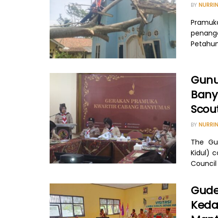
BY
NURRIN
Pramuka
penang
Petahun
Gunu
Banyu
Scou
BY
NURRIN
The Gu
Kidul) 
Council (
Gude
Keda