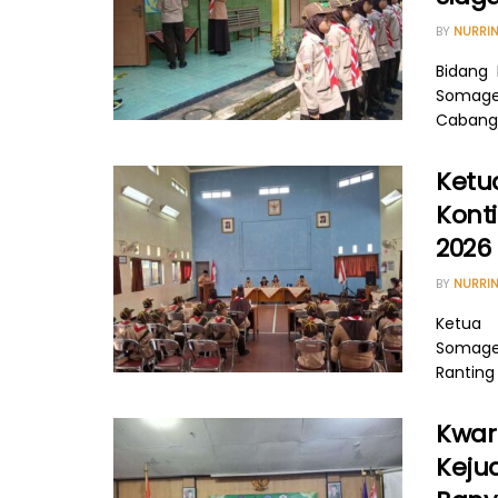
BY
NURRIN
Bidang
Somaged
Cabang T
Ketu
Kont
2026
BY
NURRIN
Ketua 
Somaged
Ranting
Kwar
Keju