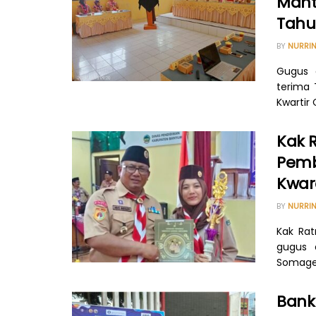
Mant
Tahu
BY
NURRIN
Gugus 
terima 
Kwartir
Kak 
Pemb
Kwar
BY
NURRIN
Kak Ra
gugus 
Somaged
Bank