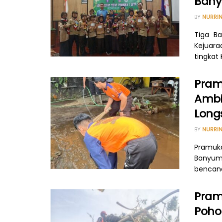
Bany
BY
NURRIN
Tiga B
Kejuar
tingkat 
Pram
Ambi
Long
BY
NURRIN
Pramuk
Banyum
bencana
Pram
Poho