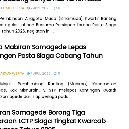
A DYAHPUSPITA
7 APRIL 2026
0
 Pembinaan Anggota Muda (Binamuda) Kwartir Ranting
e gelar Latihan Bersama Persiapan Lomba Pesta Siaga
ahun 2026. Kegiatan ini ...
a Mabiran Somagede Lepas
ingen Pesta Siaga Cabang Tahun
A DYAHPUSPITA
7 APRIL 2026
0
Majelis Pembimbing Ranting (Mabiran) Kecamatan
e, Kak Misnuraini, S, STP melepas Kontingen Kwartir
 Somagede dan siap berlaga pada ...
ran Somagede Borong Tiga
araan LCTP Siaga Tingkat Kwarcab