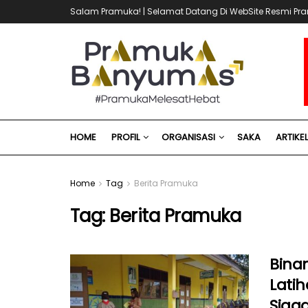
Salam Pramuka! | Selamat Datang Di WebSite Resmi 
HOME
PROFIL
ORGANISASI
SAKA
ARTIKE
Home
Tag
Berita Pramuka
Tag:
Berita Pramuka
Bina
Lati
Siag