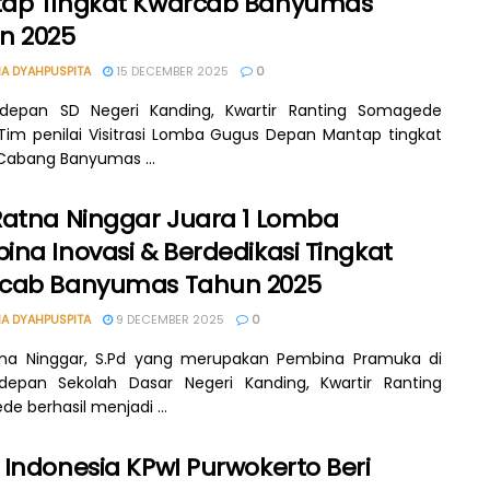
ap Tingkat Kwarcab Banyumas
n 2025
A DYAHPUSPITA
15 DECEMBER 2025
0
depan SD Negeri Kanding, Kwartir Ranting Somagede
Tim penilai Visitrasi Lomba Gugus Depan Mantap tingkat
 Cabang Banyumas ...
Ratna Ninggar Juara 1 Lomba
ina Inovasi & Berdedikasi Tingkat
cab Banyumas Tahun 2025
A DYAHPUSPITA
9 DECEMBER 2025
0
tna Ninggar, S.Pd yang merupakan Pembina Pramuka di
depan Sekolah Dasar Negeri Kanding, Kwartir Ranting
e berhasil menjadi ...
 Indonesia KPwI Purwokerto Beri