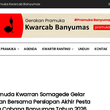
Pramuka Kwarcab Banyumas
S
L PRAMUKA
AGENDA
KWARTIR RANTING
UNDUH
KONTAK
muda Kwarran Somagede Gelar
han Bersama Persiapan Akhir Pesta
a Cabang Banyumas Tahun 2026