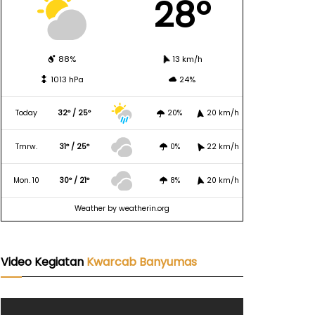
28º
88%
13 km/h
1013 hPa
24%
Today
32º / 25º
20%
20 km/h
Tmrw.
31º / 25º
0%
22 km/h
Mon. 10
30º / 21º
8%
20 km/h
Weather
by weatherin.org
Video Kegiatan
Kwarcab Banyumas