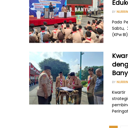
Eduk
BY
NURRIN
Pada Pe
Sabtu, 
(KPw BI) 
Kwar
deng
Ban
BY
NURRIN
Kwarti
strate
pembin
Peringat