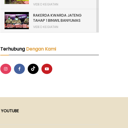
VIDEO KEGIATAN
RAKERDA KWARDA JATENG
TAHAP 1 BINWIL BANYUMAS
VIDEO KEGIATAN
TERBANYAK SE INDONESIA,
PELANTIKAN 16.901 PRAMUKA
GARUDA KWARCAB BANYUMAS
Terhubung
Dengan Kami
2024
VIDEO KEGIATAN
WORKSHOP KEUANGAN
KWARCAB BANYUMAS
VIDEO KEGIATAN
YOUTUBE