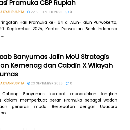
asi Pramuka CBP Rupiah
A DYAHPUSPITA
22 SEPTEMBER 2025
0
ringatan Hari Pramuka ke- 64 di Alun- alun Purwokerto,
20 September 2025, Kantor Perwakilan Bank Indonesia
...
cab Banyumas Jalin MoU Strategis
an Kemenag dan Cabdin X Wilayah
yumas
A DYAHPUSPITA
20 SEPTEMBER 2025
0
r Cabang Banyumas kembali menorehkan langkah
gis dalam memperkuat peran Pramuka sebagai wadah
aan generasi muda. Bertepatan dengan Upacara
an ...