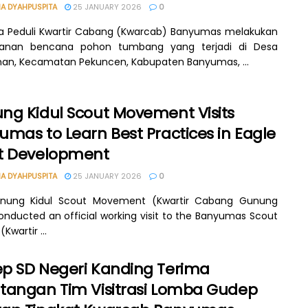
A DYAHPUSPITA
25 JANUARY 2026
0
 Peduli Kwartir Cabang (Kwarcab) Banyumas melakukan
anan bencana pohon tumbang yang terjadi di Desa
an, Kecamatan Pekuncen, Kabupaten Banyumas, ...
ng Kidul Scout Movement Visits
mas to Learn Best Practices in Eagle
t Development
A DYAHPUSPITA
25 JANUARY 2026
0
nung Kidul Scout Movement (Kwartir Cabang Gunung
conducted an official working visit to the Banyumas Scout
Kwartir ...
p SD Negeri Kanding Terima
tangan Tim Visitrasi Lomba Gudep