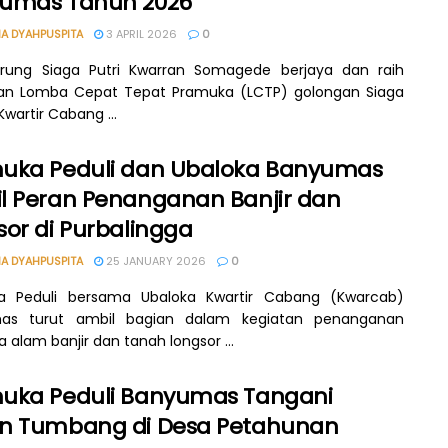
umas Tahun 2026
A DYAHPUSPITA
3 APRIL 2026
0
arung Siaga Putri Kwarran Somagede berjaya dan raih
aan Lomba Cepat Tepat Pramuka (LCTP) golongan Siaga
Kwartir Cabang ...
uka Peduli dan Ubaloka Banyumas
l Peran Penanganan Banjir dan
sor di Purbalingga
A DYAHPUSPITA
25 JANUARY 2026
0
a Peduli bersama Ubaloka Kwartir Cabang (Kwarcab)
as turut ambil bagian dalam kegiatan penanganan
 alam banjir dan tanah longsor ...
uka Peduli Banyumas Tangani
n Tumbang di Desa Petahunan