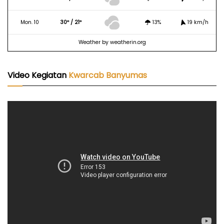
Mon. 10
30º / 21º
13%
19 km/h
Weather
by weatherin.org
Video Kegiatan
Kwarcab Banyumas