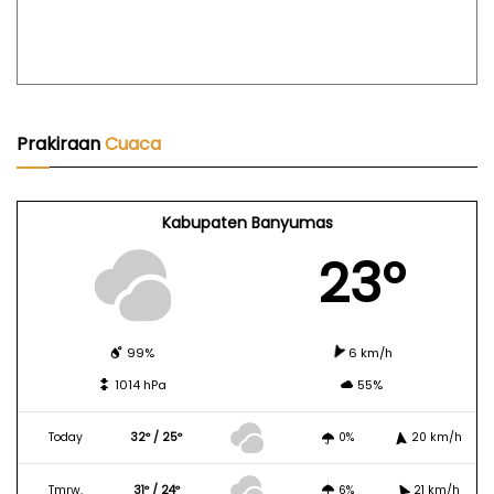
Prakiraan
Cuaca
Kabupaten Banyumas
23º
99%
6 km/h
1014 hPa
55%
Today
32º / 25º
0%
20 km/h
Tmrw.
31º / 24º
6%
21 km/h