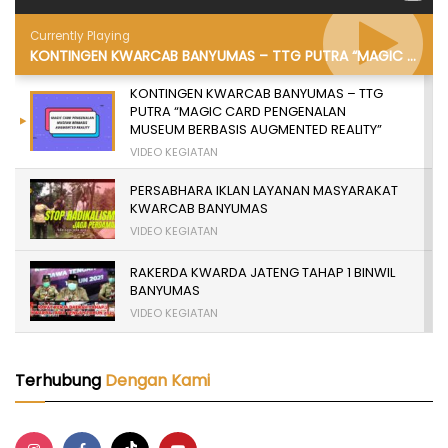
Currently Playing
KONTINGEN KWARCAB BANYUMAS – TTG PUTRA “MAGIC CARD PENGENALAN MUSEUM BERBASIS AUGMENTED REALITY”
KONTINGEN KWARCAB BANYUMAS – TTG
PUTRA “MAGIC CARD PENGENALAN
MUSEUM BERBASIS AUGMENTED REALITY”
VIDEO KEGIATAN
PERSABHARA IKLAN LAYANAN MASYARAKAT
KWARCAB BANYUMAS
VIDEO KEGIATAN
RAKERDA KWARDA JATENG TAHAP 1 BINWIL
BANYUMAS
VIDEO KEGIATAN
TERBANYAK SE INDONESIA, PELANTIKAN
16.901 PRAMUKA GARUDA KWARCAB
Terhubung
Dengan Kami
BANYUMAS 2024
VIDEO KEGIATAN